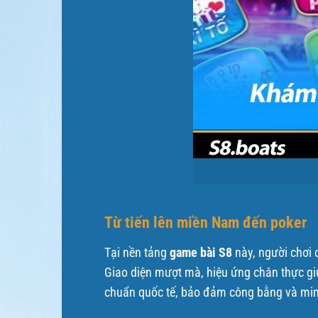
Từ tiến lên miền Nam đến poker
Tại nền tảng
game bài S8
này, người chơi 
Giao diện mượt mà, hiệu ứng chân thực giú
chuẩn quốc tế, bảo đảm công bằng và min