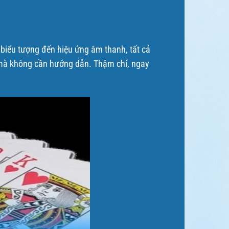
, biểu tượng đến hiệu ứng âm thanh, tất cả
g mà không cần hướng dẫn. Thậm chí, ngay