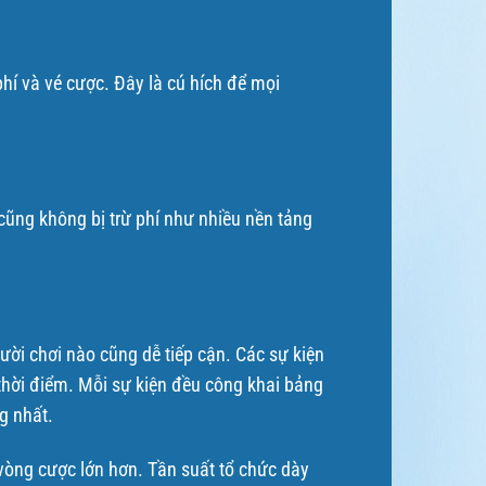
hí và vé cược. Đây là cú hích để mọi
 cũng không bị trừ phí như nhiều nền tảng
gười chơi nào cũng dễ tiếp cận. Các sự kiện
g thời điểm. Mỗi sự kiện đều công khai bảng
g nhất.
vòng cược lớn hơn. Tần suất tổ chức dày