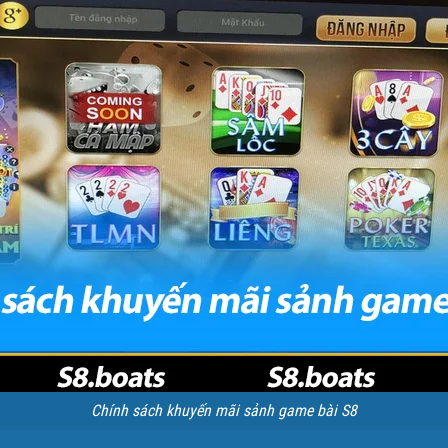
Chính sách khuyến mãi sảnh game bài S8