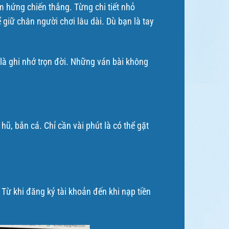
m hứng chiến thắng. Từng chi tiết nhỏ
giữ chân người chơi lâu dài. Dù bạn là tay
là ghi nhớ trọn đời. Những ván bài không
hũ, bắn cá. Chỉ cần vài phút là có thể gặt
 Từ khi đăng ký tài khoản đến khi nạp tiền