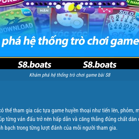
Khám phá hệ thống trò chơi game bài S8
có thể tham gia các tựa game huyền thoại như tiến lên, phỏm, mậ
p từng ván đấu trở nên hấp dẫn và căng thẳng đúng chất dân ch
h bạch trong từng lượt đánh của mỗi người tham gia.