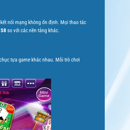
 kết nối mạng không ổn định. Mọi thao tác
 S8
so với các nền tảng khác.
g chục tựa game khác nhau. Mỗi trò chơi