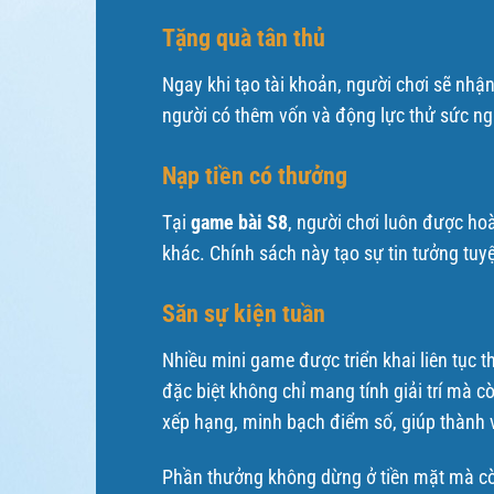
Tặng quà tân thủ
Ngay khi tạo tài khoản, người chơi sẽ nhậ
người có thêm vốn và động lực thử sức ng
Nạp tiền có thưởng
Tại
game bài S8
, người chơi luôn được hoà
khác. Chính sách này tạo sự tin tưởng tuy
Săn sự kiện tuần
Nhiều mini game được triển khai liên tục th
đặc biệt không chỉ mang tính giải trí mà c
xếp hạng, minh bạch điểm số, giúp thành v
Phần thưởng không dừng ở tiền mặt mà còn 