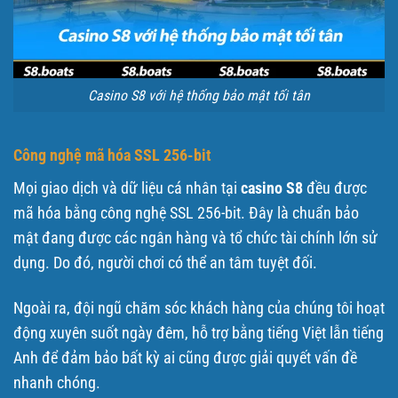
Casino S8 với hệ thống bảo mật tối tân
Công nghệ mã hóa SSL 256-bit
Mọi giao dịch và dữ liệu cá nhân tại
casino S8
đều được
mã hóa bằng công nghệ SSL 256-bit. Đây là chuẩn bảo
mật đang được các ngân hàng và tổ chức tài chính lớn sử
dụng. Do đó, người chơi có thể an tâm tuyệt đối.
Ngoài ra, đội ngũ chăm sóc khách hàng của chúng tôi hoạt
động xuyên suốt ngày đêm, hỗ trợ bằng tiếng Việt lẫn tiếng
Anh để đảm bảo bất kỳ ai cũng được giải quyết vấn đề
nhanh chóng.