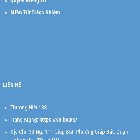
Quyền Riêng Tư
Miền Trừ Trách Nhiệm
LIÊN HỆ
Thương Hiệu: S8
Trang Mạng:
https://s8.boats/
Địa Chỉ:
33 Ng. 111 Giáp Bát, Phường Giáp Bát, Quận