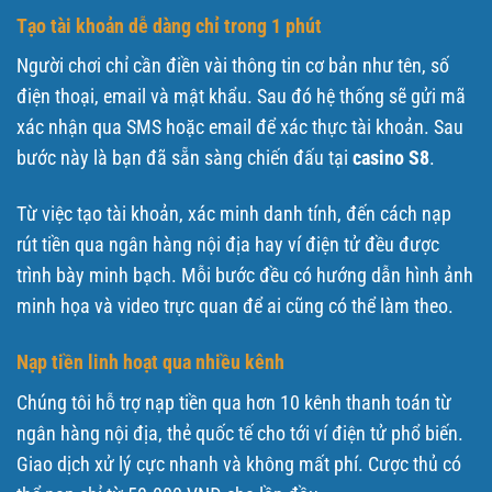
Tạo tài khoản dễ dàng chỉ trong 1 phút
Người chơi chỉ cần điền vài thông tin cơ bản như tên, số
điện thoại, email và mật khẩu. Sau đó hệ thống sẽ gửi mã
xác nhận qua SMS hoặc email để xác thực tài khoản. Sau
bước này là bạn đã sẵn sàng chiến đấu tại
casino S8
.
Từ việc tạo tài khoản, xác minh danh tính, đến cách nạp
rút tiền qua ngân hàng nội địa hay ví điện tử đều được
trình bày minh bạch. Mỗi bước đều có hướng dẫn hình ảnh
minh họa và video trực quan để ai cũng có thể làm theo.
Nạp tiền linh hoạt qua nhiều kênh
Chúng tôi hỗ trợ nạp tiền qua hơn 10 kênh thanh toán từ
ngân hàng nội địa, thẻ quốc tế cho tới ví điện tử phổ biến.
Giao dịch xử lý cực nhanh và không mất phí. Cược thủ có