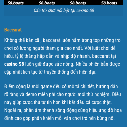
Các trò chơi nổi bật tại casino S8
Baccarat
Không thể bàn cãi, baccarat luôn nằm trong top những trò
chơi có lượng người tham gia cao nhất. Với luật chơi dễ
hiểu, tỷ lệ thắng hấp dẫn và nhịp độ nhanh, baccarat tại
casino S8
luôn giữ được sức nóng. Nhiều phiên bản được
cập nhật liên tục từ truyền thống đến hiện đại.
Điểm cộng là mỗi game đều có mô tả chi tiết, hướng dẫn
rõ ràng và demo miễn phí cho người mới thử nghiệm. Điều
này giúp cược thủ tự tin hơn khi bắt đầu cá cược thật.
Ngoài ra, phần âm thanh sống động cùng hiệu ứng đồ họa
đỉnh cao góp phần khiến mỗi ván chơi trở nên bùng nổ.