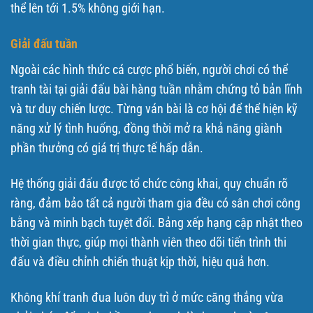
thể lên tới 1.5% không giới hạn.
Giải đấu tuần
Ngoài các hình thức cá cược phổ biến, người chơi có thể
tranh tài tại giải đấu bài hàng tuần nhằm chứng tỏ bản lĩnh
và tư duy chiến lược. Từng ván bài là cơ hội để thể hiện kỹ
năng xử lý tình huống, đồng thời mở ra khả năng giành
phần thưởng có giá trị thực tế hấp dẫn.
Hệ thống giải đấu được tổ chức công khai, quy chuẩn rõ
ràng, đảm bảo tất cả người tham gia đều có sân chơi công
bằng và minh bạch tuyệt đối. Bảng xếp hạng cập nhật theo
thời gian thực, giúp mọi thành viên theo dõi tiến trình thi
đấu và điều chỉnh chiến thuật kịp thời, hiệu quả hơn.
Không khí tranh đua luôn duy trì ở mức căng thẳng vừa