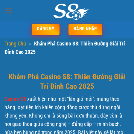
Bỏ
qua
nội
dung
ĐĂNG KÝ
ĐĂNG NHẬP
Trang Chủ
»
Khám Phá Casino S8: Thiên Đường Giải Trí
Đỉnh Cao 2025
Khám Phá Casino S8: Thiên Đường Giải
Trí Đỉnh Cao 2025
Casino S8
xuất hiện như một “làn gió mới”, mang theo
hàng loạt tiện ích khiến cộng đồng cược thủ đứng ngồi
không yên. Không chỉ là sòng bài đơn thuần, đây còn là
nơi giao thoa giữa công nghệ – đẳng cấp – minh bạch,
hứa hẹn bùng nổ trong năm 2025. Bài viết này sẽ lật mở